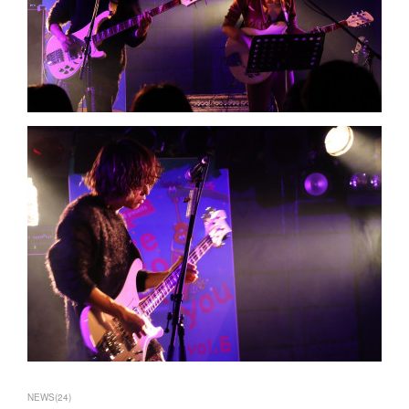
NEWS
(
24
)