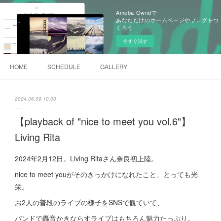
Ameba Owndで
あなただけのホームページやブログをつ
くろう
今すぐ試す
HOME
SCHEDULE
GALLERY
2024.06.09 10:00
【playback of "nice to meet you vol.6"】
Living Rita
2024年2月12日。Living Ritaさん奈良初上陸。
nice to meet youがそのきっかけになれたこと、とっても光
栄。
お2人の普段のライブの様子をSNSで観ていて、
バンドで轟音かきならすライブはもちろん魅力たっぷり。